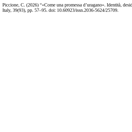
Piccione, C. (2026) “«Come una promessa d’uragano». Identità, deside
Italy, 39(93), pp. 57–95. doi: 10.60923/issn.2036-5624/25709.